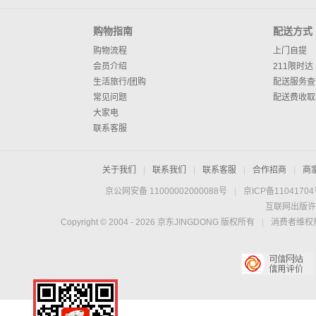
购物指南
配送方式
购物流程
上门自提
会员介绍
211限时达
生活旅行/团购
配送服务查
常见问题
配送费收取
大家电
联系客服
关于我们
|
联系我们
|
联系客服
|
合作招商
|
商
京公网安备 11000002000088号
|
京ICP备1104170
互联网出版许
Copyright © 2004 -
2026
京东JINGDONG 版权所有
|
消费者维权热