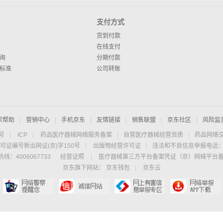
支付方式
货到付款
在线支付
询
分期付款
标准
公司转账
家帮助
|
营销中心
|
手机京东
|
友情链接
|
销售联盟
|
京东社区
|
风险监
4号
|
ICP
|
药品医疗器械网络服务备案
|
自营医疗器械经营资质
|
药品网络
可证编号新出网证(京)字150号
|
出版物经营许可证
|
违法和不良信息举报电话：40
线：4006067733
经营证照
|
医疗器械第三方平台备案凭证（京）网械平台备字（
京东旗下网站：
京东钱包
|
京东云