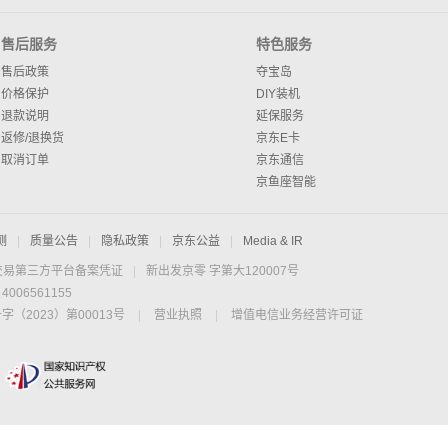
售后服务
特色服务
售后政策
夺宝岛
价格保护
DIY装机
退款说明
延保服务
返修/退换货
京东E卡
取消订单
京东通信
京鱼座智能
测
|
质量公告
|
隐私政策
|
京东公益
|
Media & IR
交易第三方平台备案凭证
|
新出发京零 字第大120007号
06561155
2023）第00013号
|
营业执照
|
增值电信业务经营许可证