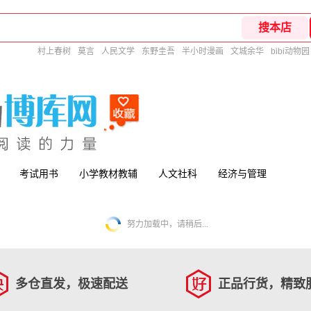
村上春树
莫言
人民文学
东野圭吾
半小时漫画
文城余华
bibi动物园
考试用书
小学教材教辅
人文社科
经济与管理
努力加载中，请稍后...
多仓直发，极速配送
正品行货，精致