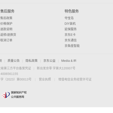
售后服务
特色服务
售后政策
夺宝岛
价格保护
DIY装机
退款说明
延保服务
返修/退换货
京东E卡
取消订单
京东通信
京鱼座智能
测
|
质量公告
|
隐私政策
|
京东公益
|
Media & IR
交易第三方平台备案凭证
|
新出发京零 字第大120007号
06561155
2023）第00013号
|
营业执照
|
增值电信业务经营许可证