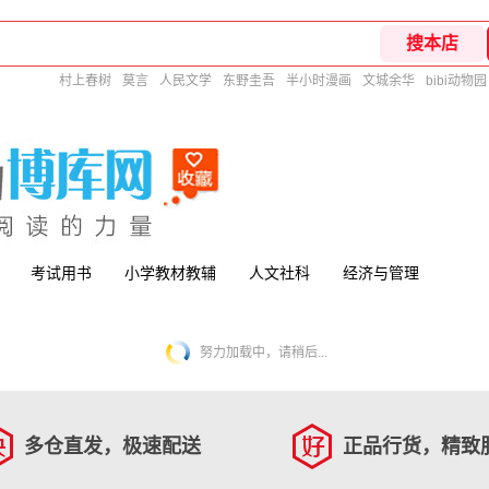
村上春树
莫言
人民文学
东野圭吾
半小时漫画
文城余华
bibi动物园
考试用书
小学教材教辅
人文社科
经济与管理
努力加载中，请稍后...
多仓直发，极速配送
正品行货，精致