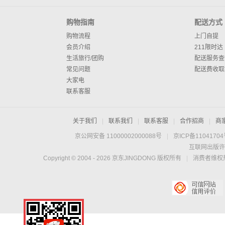
购物指南
配送方式
购物流程
上门自提
会员介绍
211限时达
生活旅行/团购
配送服务查
常见问题
配送费收取
大家电
联系客服
关于我们
|
联系我们
|
联系客服
|
合作招商
|
商
京公网安备 11000002000088号
|
京ICP备1104170
互联网出版许
Copyright © 2004 -
2026
京东JINGDONG 版权所有
|
消费者维权热