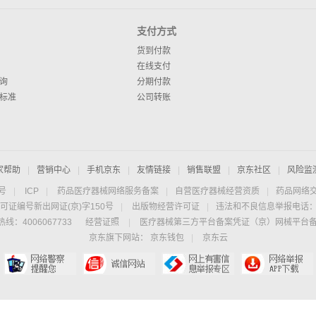
支付方式
货到付款
在线支付
询
分期付款
标准
公司转账
家帮助
|
营销中心
|
手机京东
|
友情链接
|
销售联盟
|
京东社区
|
风险监
4号
|
ICP
|
药品医疗器械网络服务备案
|
自营医疗器械经营资质
|
药品网络
可证编号新出网证(京)字150号
|
出版物经营许可证
|
违法和不良信息举报电话：40
线：4006067733
经营证照
|
医疗器械第三方平台备案凭证（京）网械平台备字（
京东旗下网站：
京东钱包
|
京东云